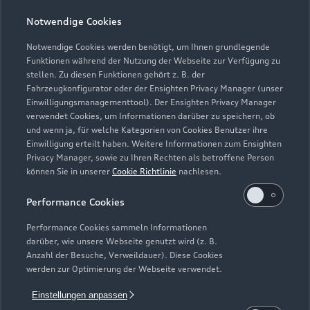
Notwendige Cookies
Notwendige Cookies werden benötigt, um Ihnen grundlegende
Zur Inspektion
Funktionen während der Nutzung der Webseite zur Verfügung zu
stellen. Zu diesen Funktionen gehört z. B. der
Fahrzeugkonfigurator oder der Ensighten Privacy Manager (unser
Einwilligungsmanagementtool). Der Ensighten Privacy Manager
Zurück nach oben
verwendet Cookies, um Informationen darüber zu speichern, ob
und wenn ja, für welche Kategorien von Cookies Benutzer ihre
Einwilligung erteilt haben. Weitere Informationen zum Ensighten
Modelle
Privacy Manager, sowie zu Ihren Rechten als betroffene Person
können Sie in unserer
Cookie Richtlinie
nachlesen.
Kaufen & leasen
Alle Modelle
Performance Cookies
Modelle vergleichen
Service & Zubehör
Performance Cookies sammeln Informationen
Neuwagensuche
darüber, wie unsere Webseite genutzt wird (z. B.
Elektromodelle
Anzahl der Besuche, Verweildauer). Diese Cookies
Gebrauchtwagensuche
Support
werden zur Optimierung der Webseite verwendet.
Saisonale Angebote
Plug-in-Hybride
Gebrauchtwagen
Einstellungen anpassen
Audi Services
Über Audi
Kundenservice