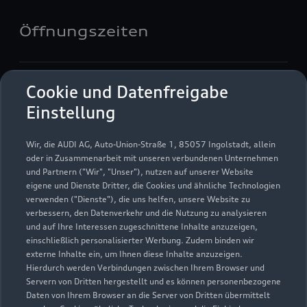
Öffnungszeiten
Verkauf
Cookie und Datenfreigabe
Geöffnet bis
13:00
Einstellung
Service
Wir, die AUDI AG, Auto-Union-Straße 1, 85057 Ingolstadt, allein
Geöffnet bis
13:00
oder in Zusammenarbeit mit unseren verbundenen Unternehmen
und Partnern ("Wir", "Unser"), nutzen auf unserer Website
eigene und Dienste Dritter, die Cookies und ähnliche Technologien
Teile- & Zubehörverkauf
verwenden ("Dienste"), die uns helfen, unsere Website zu
Geöffnet bis
13:00
verbessern, den Datenverkehr und die Nutzung zu analysieren
und auf Ihre Interessen zugeschnittene Inhalte anzuzeigen,
einschließlich personalisierter Werbung. Zudem binden wir
externe Inhalte ein, um Ihnen diese Inhalte anzuzeigen.
Hierdurch werden Verbindungen zwischen Ihrem Browser und
Servern von Dritten hergestellt und es können personenbezogene
Daten von Ihrem Browser an die Server von Dritten übermittelt